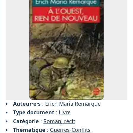
Osiris
Interprétariat
Centre
Ressources
Auteur·e·s
: Erich Maria Remarque
Type document
:
Livre
Catégorie
:
Roman, récit
Thématique
:
Guerres-Conflits