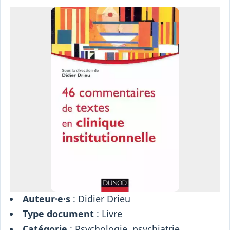
Osiris
Interprétariat
Centre
Ressources
Auteur·e·s
: Didier Drieu
Type document
:
Livre
Catégorie
:
Psychologie, psychiatrie