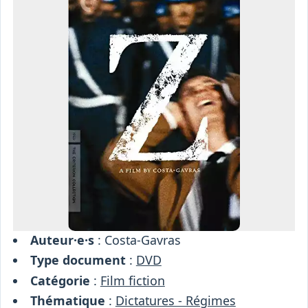
Osiris
Interprétariat
Centre
Ressources
Auteur·e·s
: Costa-Gavras
Type document
:
DVD
Catégorie
:
Film fiction
Thématique
:
Dictatures - Régimes