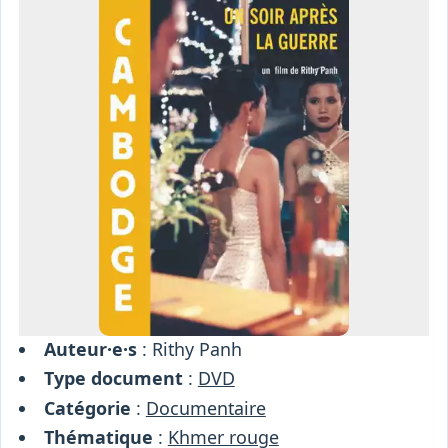
Osiris
Interprétariat
Centre
Ressources
Auteur·e·s
: Rithy Panh
Type document
:
DVD
Catégorie
:
Documentaire
Thématique
:
Khmer rouge