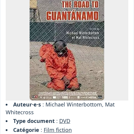
Osiris
Interprétariat
Centre
Ressources
Auteur·e·s
: Michael Winterbottom, Mat
Whitecross
Type document
:
DVD
Catégorie
:
Film fiction