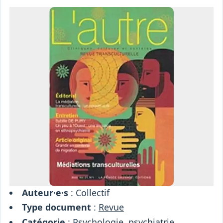
Osiris
Interprétariat
Centre
Ressources
Auteur·e·s
: Collectif
Type document
:
Revue
Catégorie
:
Psychologie, psychiatrie