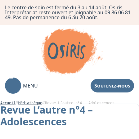
Le centre de soin est fermé du 3 au 14 août, Osiris
Interprétariat reste ouvert et joignable au 09 86 06 81
49. Pas de permanence du 6 au 20 août.
MENU
Soutenez-nous
Accueil
Médiathèque
Revue L’autre n°4 – Adolescences
Revue L’autre n°4 –
Adolescences
Association
Centre de Soin