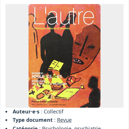
Osiris
Interprétariat
Centre
Ressources
Auteur·e·s
: Collectif
Type document
:
Revue
Catégorie
:
Psychologie, psychiatrie