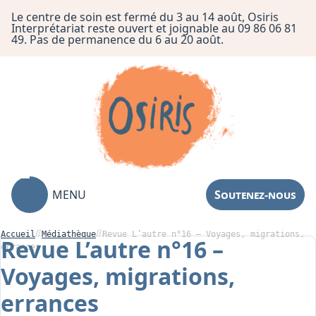
Le centre de soin est fermé du 3 au 14 août, Osiris
Interprétariat reste ouvert et joignable au 09 86 06 81
49. Pas de permanence du 6 au 20 août.
MENU
Soutenez-nous
Accueil
Médiathèque
Revue L’autre n°16 – Voyages, migrations,
Revue L’autre n°16 –
errances
Voyages, migrations,
Association
errances
Centre de Soin