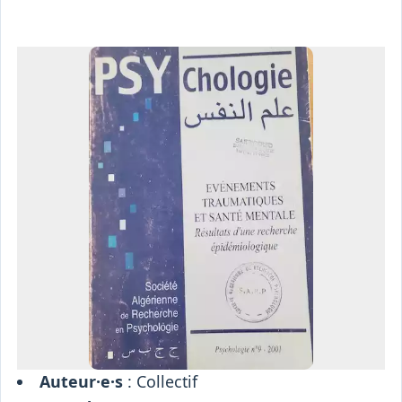
Osiris
Interprétariat
Centre
Ressources
Auteur·e·s
: Collectif