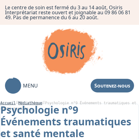
Le centre de soin est fermé du 3 au 14 août, Osiris
Interprétariat reste ouvert et joignable au 09 86 06 81
49. Pas de permanence du 6 au 20 août.
MENU
Soutenez-nous
Accueil
Médiathèque
Psychologie n°9 Événements traumatiques et
Psychologie n°9
santé mentale
Événements traumatiques
Association
et santé mentale
Centre de Soin