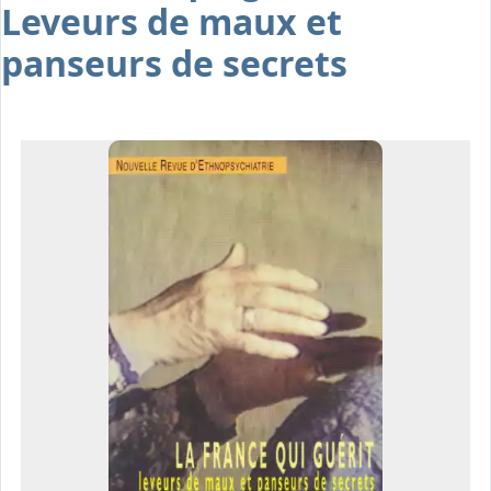
Leveurs de maux et
Osiris
Interprétariat
panseurs de secrets
Centre
Ressources