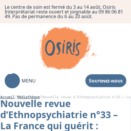
Le centre de soin est fermé du 3 au 14 août, Osiris
Interprétariat reste ouvert et joignable au 09 86 06 81
49. Pas de permanence du 6 au 20 août.
MENU
Soutenez-nous
Accueil
Médiathèque
Nouvelle revue d’Ethnopsychiatrie n°33 – La
Nouvelle revue
France qui guérit :…
d’Ethnopsychiatrie n°33 –
Association
La France qui guérit :
Centre de Soin