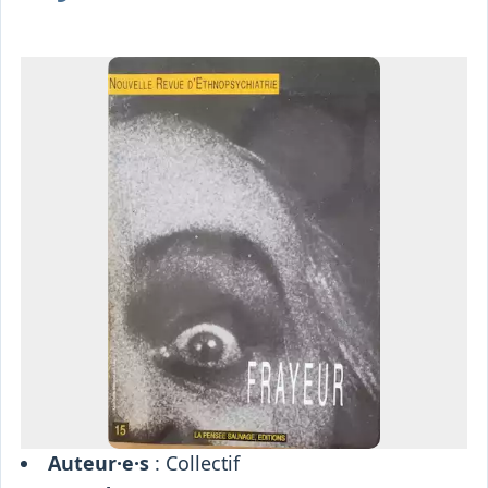
Osiris
Interprétariat
Centre
Ressources
Auteur·e·s
: Collectif