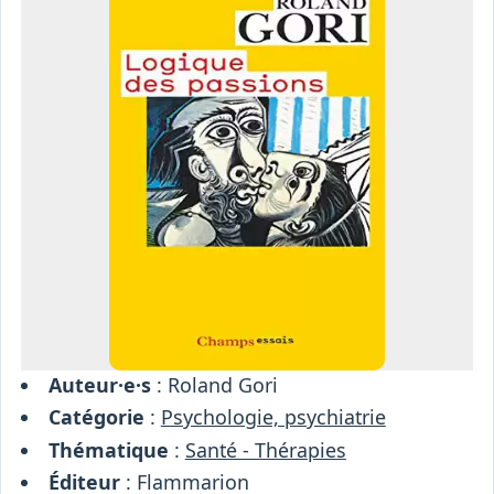
Osiris
Interprétariat
Centre
Ressources
Auteur·e·s
: Roland Gori
Catégorie
:
Psychologie, psychiatrie
Thématique
:
Santé - Thérapies
Éditeur
: Flammarion