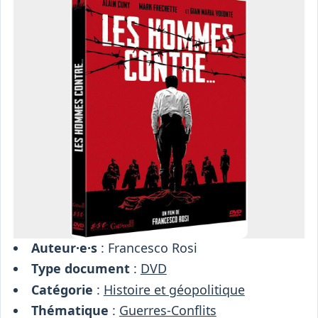
Osiris
Interprétariat
Centre
Ressources
Auteur·e·s
: Francesco Rosi
Type document
:
DVD
Catégorie
:
Histoire et géopolitique
Thématique
:
Guerres-Conflits