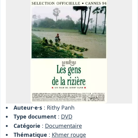
Osiris
Interprétariat
Centre
Ressources
Auteur·e·s
: Rithy Panh
Type document
:
DVD
Catégorie
:
Documentaire
Thématique
:
Khmer rouge