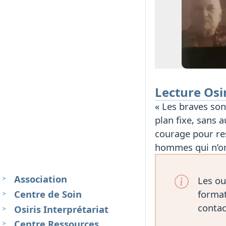
Lecture Osi
« Les braves sont
plan fixe, sans 
courage pour res
hommes qui n’ont
Association
Les ou
Centre de Soin
format
contac
Osiris Interprétariat
Centre Ressources