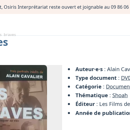
, Osiris Interprétariat reste ouvert et joignable au 09 86 
s braves
es
Auteur·e·s
: Alain Cav
Type document
:
DV
Catégorie
:
Document
Thématique
:
Shoah
Éditeur
: Les Films de
Année de publicatio