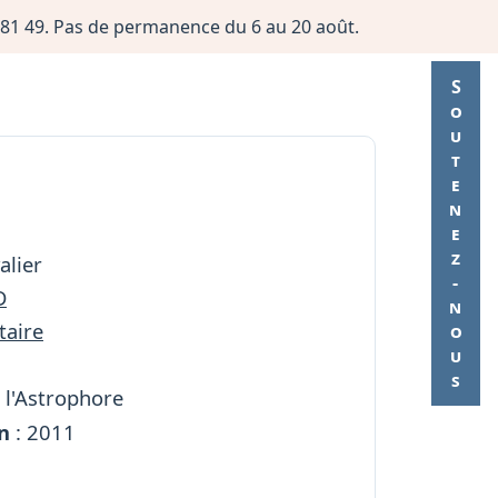
06 81 49. Pas de permanence du 6 au 20 août.
Soutenez-nous
alier
D
aire
 l'Astrophore
n
: 2011