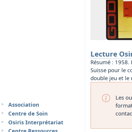
Lecture Osi
Résumé : 1958. La
Suisse pour le 
double jeu et le
Les ou
Association
format
Centre de Soin
contac
Osiris Interprétariat
Centre Ressources