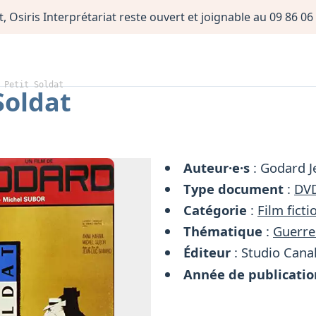
, Osiris Interprétariat reste ouvert et joignable au 09 86 
 Petit Soldat
Soldat
Auteur·e·s
: Godard J
Type document
:
DV
Catégorie
:
Film ficti
Thématique
:
Guerre
Éditeur
: Studio Cana
Année de publicatio