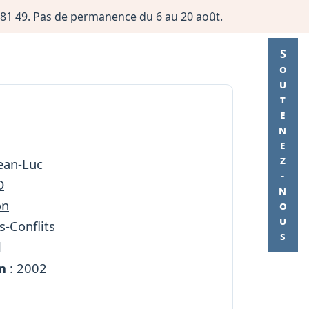
06 81 49. Pas de permanence du 6 au 20 août.
Soutenez-nous
ean-Luc
D
on
s-Conflits
l
n
: 2002