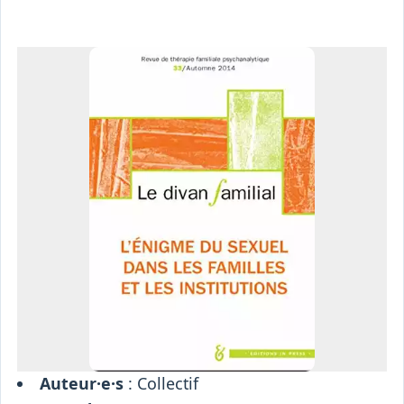
Osiris
Interprétariat
Centre
Ressources
Auteur·e·s
: Collectif