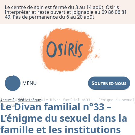
Le centre de soin est fermé du 3 au 14 août, Osiris
Interprétariat reste ouvert et joignable au 09 86 06 81
49. Pas de permanence du 6 au 20 août.
MENU
Soutenez-nous
Accueil
Médiathèque
Le Divan familial n°33 – L’énigme du sexuel
Le Divan familial n°33 –
dans la…
L’énigme du sexuel dans la
Association
famille et les institutions
Centre de Soin