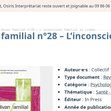
, Osiris Interprétariat reste ouvert et joignable au 09 86 
 Divan familial n°28 – L’inconscient familial au cinéma
familial n°28 – L’inconsci
Auteur·e·s
: Collectif
Type document
:
Rev
Catégorie
:
Psycholog
Thématique
:
Santé -
Éditeur
: In Press
Année de publicatio