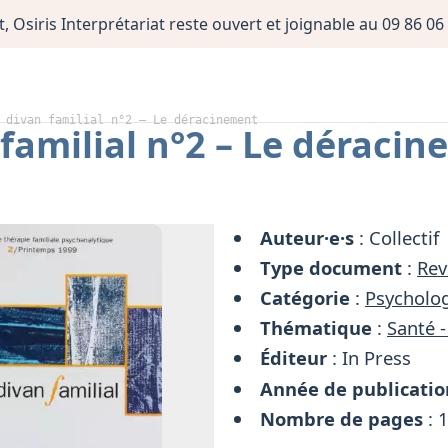
, Osiris Interprétariat reste ouvert et joignable au 09 86 
 divan familial n°2 – Le déracinement
 familial n°2 – Le déraci
Auteur·e·s
: Collectif
Type document
:
Rev
Catégorie
:
Psycholog
Thématique
:
Santé -
Éditeur
: In Press
Année de publicatio
Nombre de pages
: 