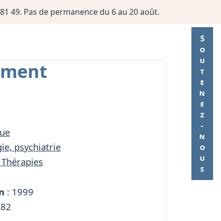
06 81 49. Pas de permanence du 6 au 20 août.
Soutenez-nous
nement
ue
ie, psychiatrie
 Thérapies
n
: 1999
182