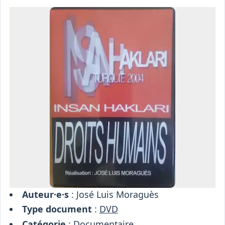
Osiris
Interprétariat
Centre
Ressources
Auteur·e·s
: José Luis Moraguès
Type document
:
DVD
Catégorie
:
Documentaire