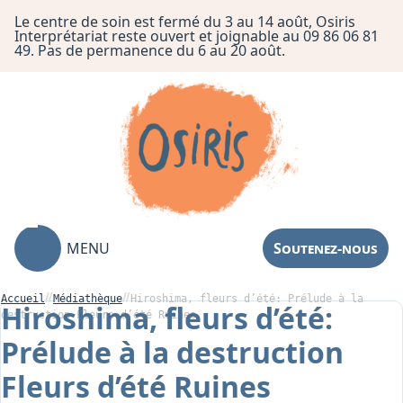
Le centre de soin est fermé du 3 au 14 août, Osiris
Interprétariat reste ouvert et joignable au 09 86 06 81
49. Pas de permanence du 6 au 20 août.
MENU
Soutenez-nous
Accueil
Médiathèque
Hiroshima, fleurs d’été: Prélude à la
Hiroshima, fleurs d’été:
destruction Fleurs d’été Ruines
Prélude à la destruction
Association
Fleurs d’été Ruines
Centre de Soin