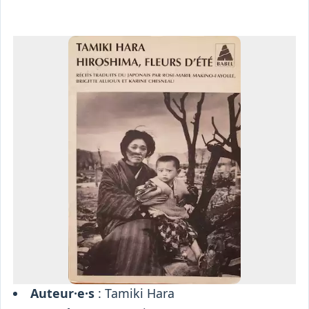
Osiris
Interprétariat
Centre
Ressources
Auteur·e·s
: Tamiki Hara