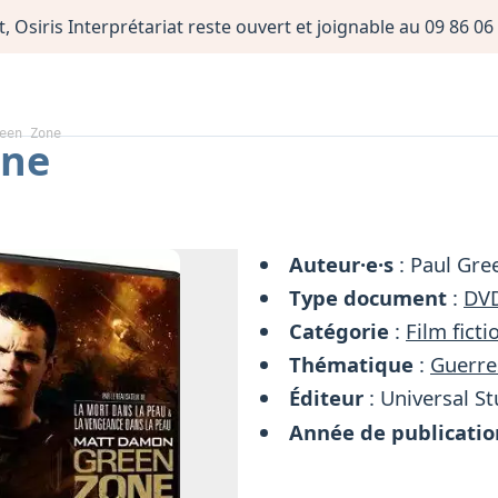
, Osiris Interprétariat reste ouvert et joignable au 09 86 
een Zone
one
Auteur·e·s
: Paul Gre
Type document
:
DV
Catégorie
:
Film ficti
Thématique
:
Guerre
Éditeur
: Universal S
Année de publicatio