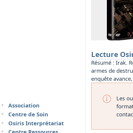
Lecture Osi
Résumé : Irak. Ro
armes de destruc
enquête avance, p
Les ou
Association
format
Centre de Soin
contac
Osiris Interprétariat
Centre Ressources