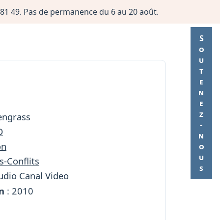
06 81 49. Pas de permanence du 6 au 20 août.
Soutenez-nous
engrass
D
on
s-Conflits
tudio Canal Video
n
: 2010