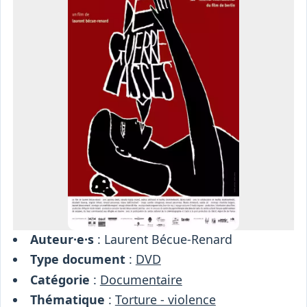
Osiris
Interprétariat
Centre
Ressources
Auteur·e·s
: Laurent Bécue-Renard
Type document
:
DVD
Catégorie
:
Documentaire
Thématique
:
Torture - violence