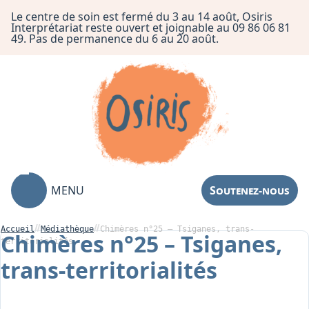
Le centre de soin est fermé du 3 au 14 août, Osiris
Interprétariat reste ouvert et joignable au 09 86 06 81
49. Pas de permanence du 6 au 20 août.
MENU
Soutenez-nous
Accueil
Médiathèque
Chimères n°25 – Tsiganes, trans-
Chimères n°25 – Tsiganes,
territorialités
trans-territorialités
Association
Centre de Soin