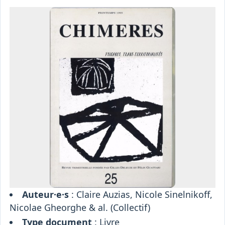
Osiris
Interprétariat
Centre
Ressources
Auteur·e·s
: Claire Auzias, Nicole Sinelnikoff,
Nicolae Gheorghe & al. (Collectif)
Type document
:
Livre