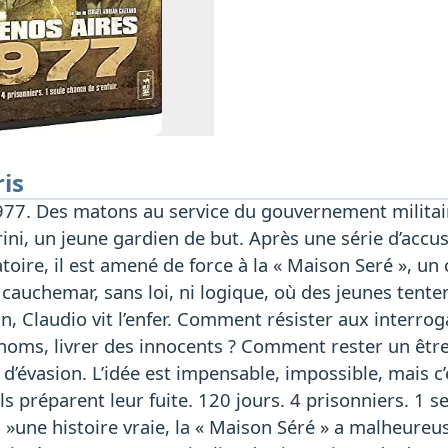
ris
977. Des matons au service du gouvernement militair
ni, un jeune gardien de but. Après une série d’accu
atoire, il est amené de force à la « Maison Seré », u
cauchemar, sans loi, ni logique, où des jeunes tente
in, Claudio vit l’enfer. Comment résister aux interro
noms, livrer des innocents ? Comment rester un être
e d’évasion. L’idée est impensable, impossible, mais c’
 ils préparent leur fuite. 120 jours. 4 prisonniers. 1
 d »une histoire vraie, la « Maison Séré » a malheur