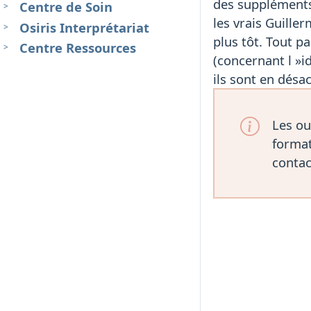
des suppléments 
Centre de Soin
les vrais Guille
Osiris Interprétariat
plus tôt. Tout p
Centre Ressources
(concernant l »i
ils sont en dés
Les ou
format
contac