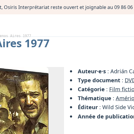
, Osiris Interprétariat reste ouvert et joignable au 09 86 
enos Aires 1977
ires 1977
Auteur·e·s
: Adrián C
Type document
:
DV
Catégorie
:
Film ficti
Thématique
:
Amériq
Éditeur
: Wild Side V
Année de publicatio