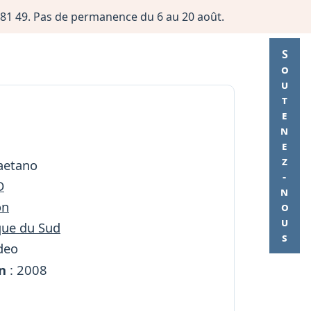
06 81 49. Pas de permanence du 6 au 20 août.
Soutenez-nous
aetano
D
on
ue du Sud
ideo
n
: 2008