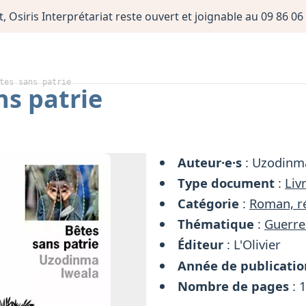
, Osiris Interprétariat reste ouvert et joignable au 09 86 
tes sans patrie
ns patrie
Auteur·e·s
: Uzodinm
Type document
:
Liv
Catégorie
:
Roman, ré
Thématique
:
Guerre
Éditeur
: L'Olivier
Année de publicatio
Nombre de pages
: 