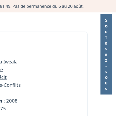
06 81 49. Pas de permanence du 6 au 20 août.
Soutenez-nous
a Iweala
re
cit
s-Conflits
n
: 2008
175