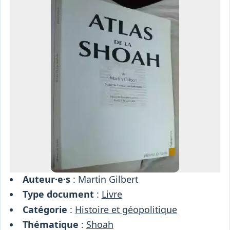
Osiris
Interprétariat
Centre
Ressources
Auteur·e·s
: Martin Gilbert
Type document
:
Livre
Catégorie
:
Histoire et géopolitique
Thématique
:
Shoah