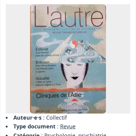
Osiris
Interprétariat
Centre
Ressources
Auteur·e·s
: Collectif
Type document
:
Revue
Catégorie
:
Psychologie, psychiatrie