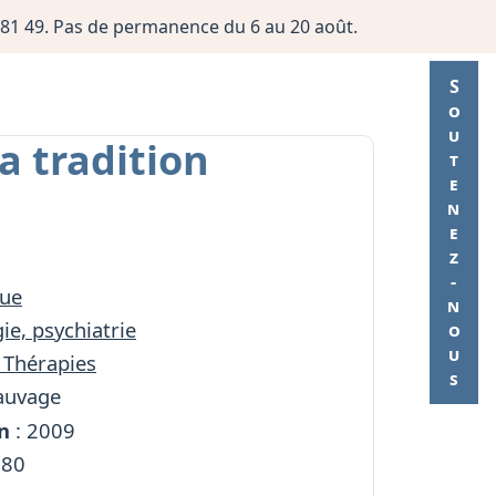
06 81 49. Pas de permanence du 6 au 20 août.
Soutenez-nous
a tradition
ue
ie, psychiatrie
 Thérapies
auvage
n
: 2009
180