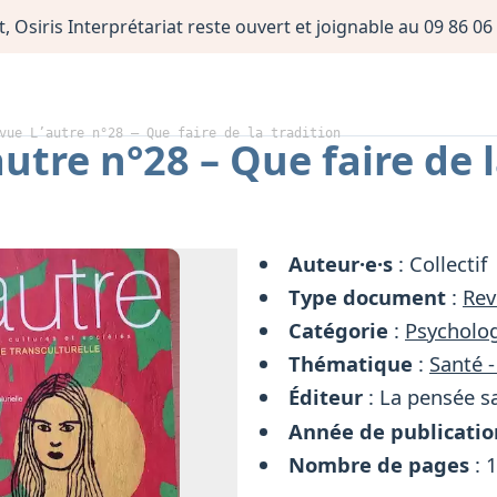
, Osiris Interprétariat reste ouvert et joignable au 09 86 
vue L’autre n°28 – Que faire de la tradition
utre n°28 – Que faire de l
Auteur·e·s
: Collectif
Type document
:
Rev
Catégorie
:
Psycholog
Thématique
:
Santé -
Éditeur
: La pensée s
Année de publicatio
Nombre de pages
: 