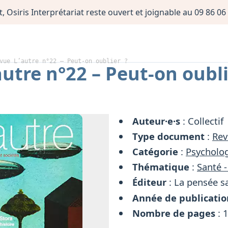
, Osiris Interprétariat reste ouvert et joignable au 09 86 
vue L’autre n°22 – Peut-on oublier ?
utre n°22 – Peut-on oubli
Auteur·e·s
: Collectif
Type document
:
Rev
Catégorie
:
Psycholog
Thématique
:
Santé -
Éditeur
: La pensée s
Année de publicatio
Nombre de pages
: 