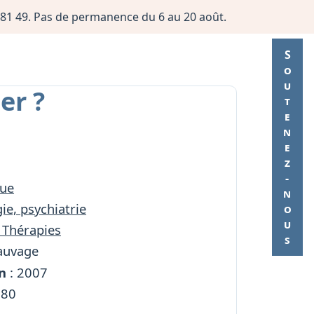
06 81 49. Pas de permanence du 6 au 20 août.
Soutenez-nous
er ?
ue
ie, psychiatrie
 Thérapies
auvage
n
: 2007
180