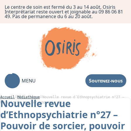
Le centre de soin est fermé du 3 au 14 août, Osiris
Interprétariat reste ouvert et joignable au 09 86 06 81
49. Pas de permanence du 6 au 20 août.
MENU
Soutenez-nous
Accueil
Médiathèque
Nouvelle revue d’Ethnopsychiatrie n°27 –
Nouvelle revue
Pouvoir de sorcier, pouvoir de…
d’Ethnopsychiatrie n°27 –
Association
Pouvoir de sorcier, pouvoir
Centre de Soin