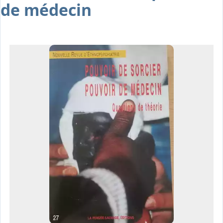
de médecin
Osiris
Interprétariat
Centre
Ressources