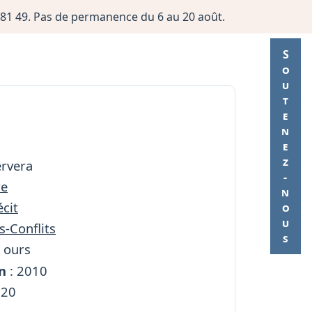
06 81 49. Pas de permanence du 6 au 20 août.
Soutenez-nous
ervera
re
cit
s-Conflits
x ours
n
: 2010
220