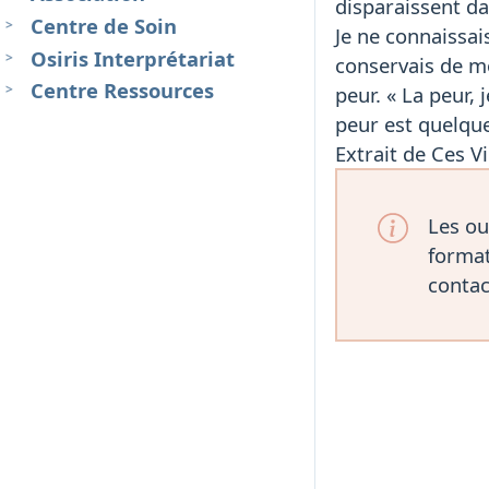
disparaissent da
Centre de Soin
Je ne connaissai
Osiris Interprétariat
conservais de mo
Centre Ressources
peur. « La peur,
peur est quelque
Extrait de Ces V
Les ou
format
contac