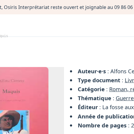
, Osiris Interprétariat reste ouvert et joignable au 09 86 
quis
Auteur·e·s
: Alfons C
Type document
:
Liv
Catégorie
:
Roman, ré
Thématique
:
Guerre
Éditeur
: La fosse au
Année de publicatio
Nombre de pages
: 