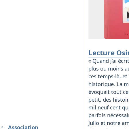
Lecture Osi
« Quand j’ai écr
plus ou moins au
ces temps-là, et
historique. La m
évoquait tout ce
petit, des histo
mil neuf cent qua
parfois nécessai
Julio et notre a
Association