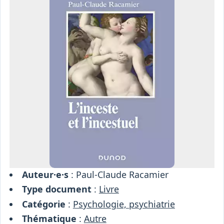
Osiris
Interprétariat
Centre
Ressources
Auteur·e·s
: Paul-Claude Racamier
Type document
:
Livre
Catégorie
:
Psychologie, psychiatrie
Thématique
:
Autre