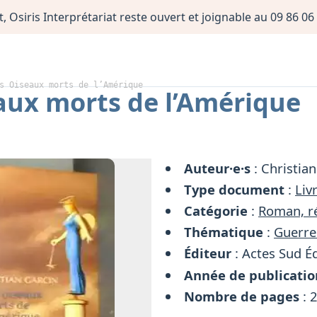
, Osiris Interprétariat reste ouvert et joignable au 09 86 
s Oiseaux morts de l’Amérique
aux morts de l’Amérique
Auteur·e·s
: Christia
Type document
:
Liv
Catégorie
:
Roman, ré
Thématique
:
Guerre
Éditeur
: Actes Sud É
Année de publicatio
Nombre de pages
: 