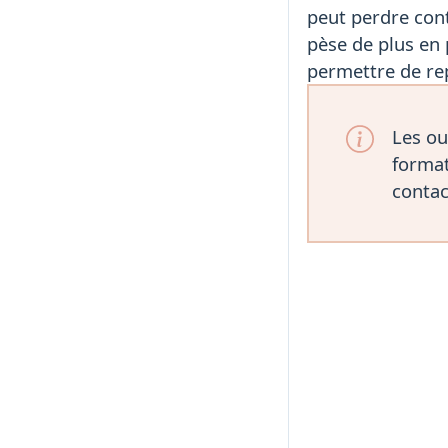
peut perdre cont
pèse de plus en
permettre de rep
Les ou
format
contac