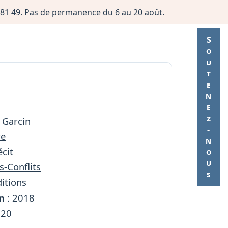
06 81 49. Pas de permanence du 6 au 20 août.
Soutenez-nous
n Garcin
re
cit
s-Conflits
ditions
n
: 2018
220