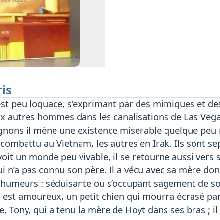
ris
st peu loquace, s’exprimant par des mimiques et des s
ux autres hommes dans les canalisations de Las Vegas, 
nons il mène une existence misérable quelque peu ri
a combattu au Vietnam, les autres en Irak. Ils sont s
voit un monde peu vivable, il se retourne aussi vers so
ui n’a pas connu son père. Il a vécu avec sa mère dont
 humeurs : séduisante ou s’occupant sagement de son lo
l est amoureux, un petit chien qui mourra écrasé pa
 Tony, qui a tenu la mère de Hoyt dans ses bras ; il