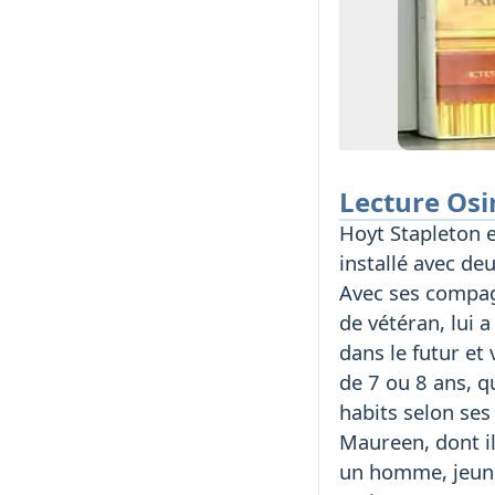
Lecture Osi
Hoyt Stapleton e
installé avec de
Avec ses compag
de vétéran, lui 
dans le futur et 
de 7 ou 8 ans, q
habits selon ses
Maureen, dont i
un homme, jeune,