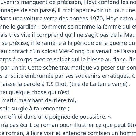
uvenirs manquent de précision, Hoyt confond les noms
onnages de son passé, il croit apercevoir un jour u
dans une voiture verte des années 1970, Hoyt retrouv
ionne le gardien : comment se nomme la femme qui ét
is très vite il comprend qu’il ne s’agit pas de la Ma
 se précise, il le ramène à la période de la guerre du
 au contact d’un soldat Viêt-Cong qui venait de l’assai
orps à corps avec ce soldat qui le blesse au flanc, l’
 par un tir. Cette scène traumatique va peser sur son
s ensuite embrumée par ses souvenirs erratiques, Chr
aisse la parole à T.S Eliot, (tiré de La terre vaine) :
erai quelque chose qui n’est
 matin marchant derrière toi,
soir surgie à ta rencontre ;
ton effroi dans une poignée de poussière. »
 n’a pas écrit ce roman pour illustrer ce que peut ê
 ce roman, à faire voir et entendre combien un hom