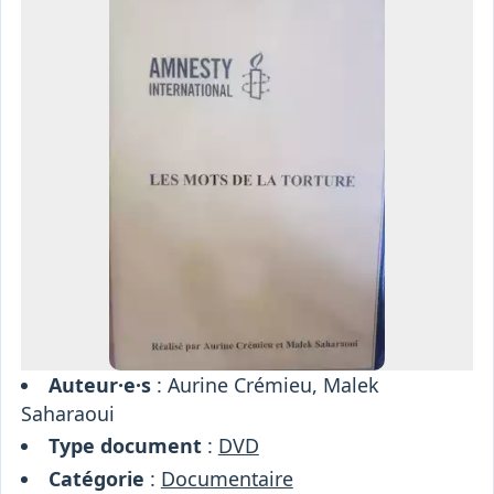
Osiris
Interprétariat
Centre
Ressources
Auteur·e·s
: Aurine Crémieu, Malek
Saharaoui
Type document
:
DVD
Catégorie
:
Documentaire