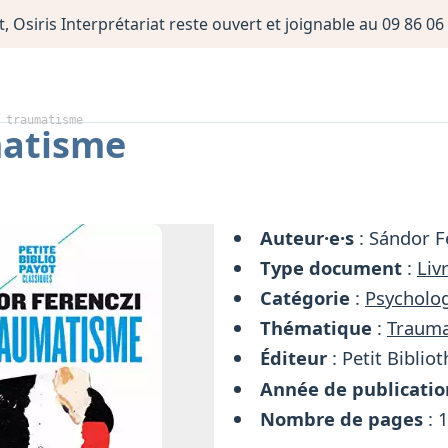
, Osiris Interprétariat reste ouvert et joignable au 09 86 
 traumatisme
matisme
Auteur·e·s
: Sándor F
Type document
:
Liv
Catégorie
:
Psycholog
Thématique
:
Traum
Éditeur
: Petit Biblio
Année de publicatio
Nombre de pages
: 