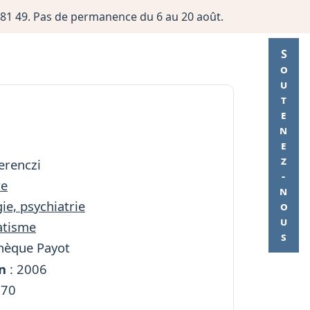
06 81 49. Pas de permanence du 6 au 20 août.
Soutenez-nous
erenczi
re
ie, psychiatrie
atisme
thèque Payot
n
: 2006
170