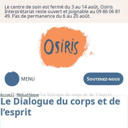
Le centre de soin est fermé du 3 au 14 août, Osiris
Interprétariat reste ouvert et joignable au 09 86 06 81
49. Pas de permanence du 6 au 20 août.
MENU
Soutenez-nous
Accueil
Médiathèque
Le Dialogue du corps et de l’esprit
Le Dialogue du corps et de
l’esprit
Association
Centre de Soin