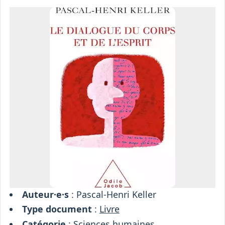
Osiris
Interprétariat
Centre
Ressources
Auteur·e·s
: Pascal-Henri Keller
Type document
:
Livre
Catégorie
:
Sciences humaines