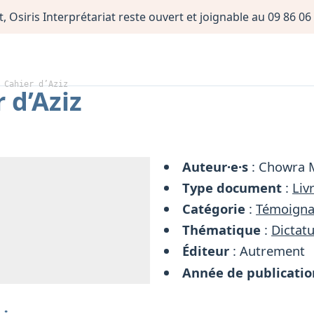
, Osiris Interprétariat reste ouvert et joignable au 09 86 
 Cahier d’Aziz
 d’Aziz
Auteur·e·s
: Chowra 
Type document
:
Liv
Catégorie
:
Témoign
Thématique
:
Dictatu
Éditeur
: Autrement
Année de publicatio