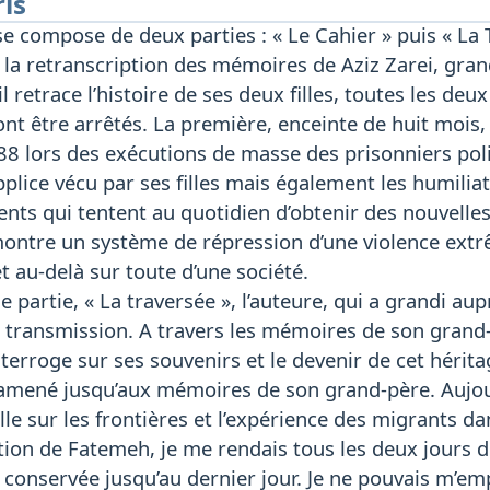
ris
 compose de deux parties : « Le Cahier » puis « La 
t la retranscription des mémoires de Aziz Zarei, gran
l retrace l’histoire de ses deux filles, toutes les deu
ont être arrêtés. La première, enceinte de huit mois
 lors des exécutions de masse des prisonniers polit
pplice vécu par ses filles mais également les humiliat
ents qui tentent au quotidien d’obtenir des nouvelles
ontre un système de répression d’une violence extrê
t au-delà sur toute d’une société.
 partie, « La traversée », l’auteure, qui a grandi au
a transmission. A travers les mémoires de son grand-p
nterroge sur ses souvenirs et le devenir de cet hérita
a amené jusqu’aux mémoires de son grand-père. Auj
le sur les frontières et l’expérience des migrants 
ation de Fatemeh, je me rendais tous les deux jours d
i conservée jusqu’au dernier jour. Je ne pouvais m’em