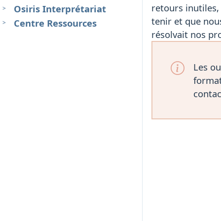
retours inutiles
Osiris Interprétariat
tenir et que nous
Centre Ressources
résolvait nos pr
Les ou
format
contac