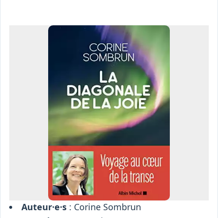
Osiris
Interprétariat
Centre
Ressources
Auteur·e·s
: Corine Sombrun