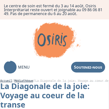
Le centre de soin est fermé du 3 au 14 août, Osiris
Interprétariat reste ouvert et joignable au 09 86 06 81
49. Pas de permanence du 6 au 20 août.
MENU
Soutenez-nous
Accueil
Médiathèque
La Diagonale de la joie: Voyage au coeur de
La Diagonale de la joie:
la…
Voyage au coeur de la
Association
transe
Centre de Soin