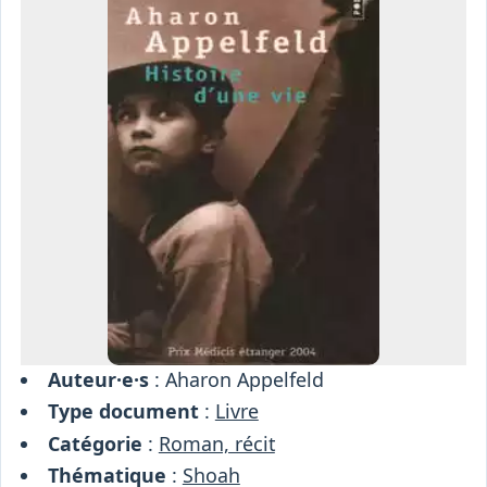
Osiris
Interprétariat
Centre
Ressources
Auteur·e·s
: Aharon Appelfeld
Type document
:
Livre
Catégorie
:
Roman, récit
Thématique
:
Shoah