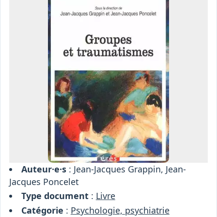
Osiris
Interprétariat
Centre
Ressources
Auteur·e·s
: Jean-Jacques Grappin, Jean-
Jacques Poncelet
Type document
:
Livre
Catégorie
:
Psychologie, psychiatrie