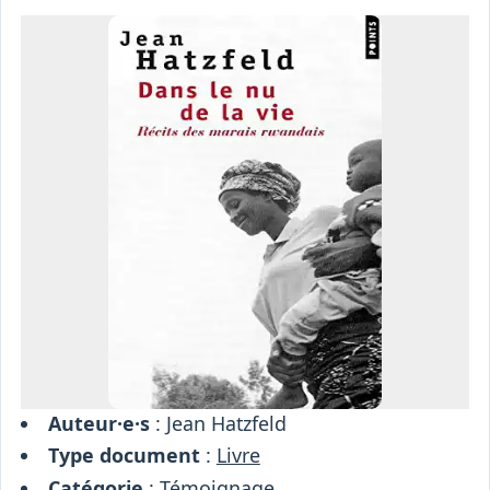
Osiris
Interprétariat
Centre
Ressources
Auteur·e·s
: Jean Hatzfeld
Type document
:
Livre
Catégorie
:
Témoignage