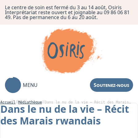
Le centre de soin est fermé du 3 au 14 août, Osiris
Interprétariat reste ouvert et joignable au 09 86 06 81
49. Pas de permanence du 6 au 20 août.
MENU
Soutenez-nous
Accueil
Médiathèque
Dans le nu de la vie – Récit des Marais…
Dans le nu de la vie – Récit
des Marais rwandais
Association
Centre de Soin