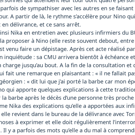
 parfois de sympathiser avec les autres en se faisa
our. A partir de là, le rythme s’accélère pour Nino qu
n délivrance, et ce sans arrêt.
nsi Nika en entretien avec plusieurs infirmiers du BUS
la proposer à Nino (elle reste souvent debout, entre l
st venu faire un dépistage. Après cet acte réalisé par 
son inquiétude : sa CMU arrivera bientôt à échéance e
 charge jusqu’au bout. A la fin de la consultation et 
ui fait une remarque en plaisantant : « il ne fallait pa
éorgien : « dit lui que j’ai porté la barbe car mon ép
no qui apporte quelques explications à cette tradition
la barbe après le décès d’une personne très proche 
orme Nika des explications qu’elle a apportées aux in
, elle revient dans le bureau de la délivrance avec To
hoses à exprimer et elle doit régulièrement l’interr
 Il y a parfois des mots qu’elle a du mal à comprendre 