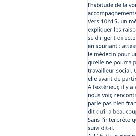
l’habitude de la vo
accompagnements i
Vers 10h15, un méd
expliquer les rais
se dirigent direct
en souriant : atte
le médecin pour un
qu’elle ne pourra 
travailleur social.
elle avant de part
A l’extérieur, il y
nous voir, rencont
parle pas bien fran
dit qu’il a beaucou
Sans l’interprète 
suivi dit-il.
A 11h, il y a cinq