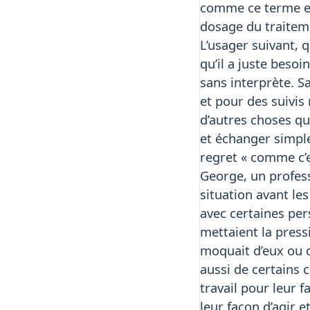
comme ce terme en 
dosage du traitem
L’usager suivant, 
qu’il a juste besoi
sans interprète. S
et pour des suivis
d’autres choses qu
et échanger simple
regret « comme c’e
George, un profess
situation avant le
avec certaines per
mettaient la press
moquait d’eux ou q
aussi de certains c
travail pour leur
leur façon d’agir e