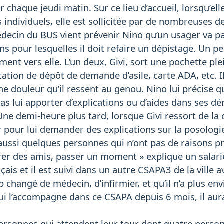
ir chaque jeudi matin. Sur ce lieu d’accueil, lorsqu’ell
ndividuels, elle est sollicitée par de nombreuses d
ecin du BUS vient prévenir Nino qu’un usager va pass
ons pour lesquelles il doit refaire un dépistage. Un p
ement vers elle. L’un deux, Givi, sort une pochette p
station de dépôt de demande d’asile, carte ADA, etc. I
e douleur qu’il ressent au genou. Nino lui précise q
pas lui apporter d’explications ou d’aides dans ses d
 Une demi-heure plus tard, lorsque Givi ressort de la 
ir pour lui demander des explications sur la posolo
 a aussi quelques personnes qui n’ont pas de raisons pr
rer des amis, passer un moment » explique un salarié 
çais et il est suivi dans un autre CSAPA3 de la ville 
p changé de médecin, d’infirmier, et qu’il n’a plus en
qui l’accompagne dans ce CSAPA depuis 6 mois, il aur
 personnes qui attendent leur tour dont quatre person