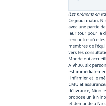
(Les prénoms en ita
Ce jeudi matin, Ni
avec une partie de 
leur tour pour la 
rencontre où elles
membres de l’équip
vers les consultat
Monde qui accueill
A 9h30, six personn
est immédiatement
l’infirmier et le m
CMU et assurances,
délivrance, Nino l
propose un à Nino
et demande à Nino 