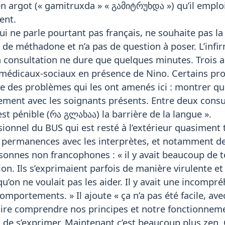
argot (« gamitruxda » « გამიტრუხდა ») qu’il emploie
ent.
qui ne parle pourtant pas français, ne souhaite pas la
n de méthadone et n’a pas de question à poser. L’infi
a consultation ne dure que quelques minutes. Trois 
 médicaux-sociaux en présence de Nino. Certains pro
e des problèmes qui les ont amenés ici : montrer que
ment avec les soignants présents. Entre deux consulta
st pénible (რა გლახაა) la barrière de la langue ».
ionnel du BUS qui est resté à l’extérieur quasiment t
s permanences avec les interprètes, et notamment de
sonnes non francophones : « il y avait beaucoup de t
ion. Ils s’exprimaient parfois de manière virulente et
u’on ne voulait pas les aider. Il y avait une incomp
omportements. » Il ajoute « ça n’a pas été facile, ave
 faire comprendre nos principes et notre fonctionn
t de s’exprimer. Maintenant c’est beaucoup plus zen. C