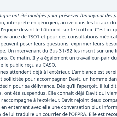
lique ont été modifiés pour préserver l’anonymat des p
no, interprète en géorgien, arrive dans les locaux 
l’équipe devant le bâtiment sur le trottoir. C’est ici
délivrance de TSO1 et pour des consultations médicale
 peuvent poser leurs questions, exprimer leurs beso
e. Un intervenant du Bus 31/32 les inscrit sur une li
ions. Ce matin, Il y a également un travailleur-pair
e le public reçu au CASO.
es attendent déjà à l’extérieur. L’ambiance est serei
 sollicitée pour accompagner Davit, un homme dans 
édecin pour sa délivrance. Dès qu’il l’aperçoit, il lui 
 ont été suspendus. Elle connait déjà Davit qui vient
e raccompagne à l’extérieur. Davit rejoint deux compa
 en entamant avec elle une conversation plus infor
de lui traduire un courrier de l’OFPRA. Elle est re