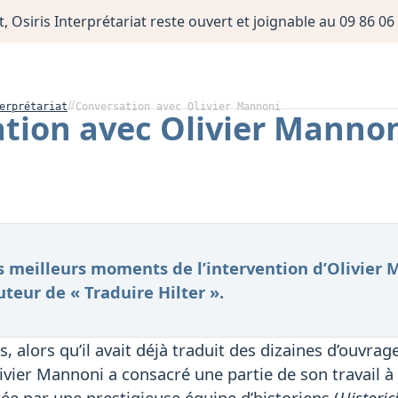
, Osiris Interprétariat reste ouvert et joignable au 09 86 
erprétariat
Conversation avec Olivier Mannoni
tion avec Olivier Manno
s meilleurs moments de l’intervention d’Olivier 
teur de « Traduire Hilter ».
, alors qu’il avait déjà traduit des dizaines d’ouvrag
livier Mannoni a consacré une partie de son travail à
ée par une prestigieuse équipe d’historiens (
Historic