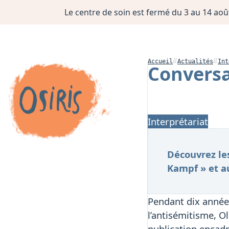
Le centre de soin est fermé du 3 au 14 août
Accueil
Actualités
Int
Conversa
Interprétariat
Découvrez le
Kampf » et au
Pendant dix années
l’antisémitisme, O
publication encadr