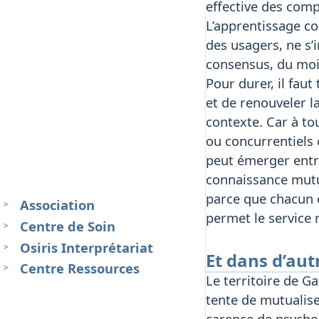
effective des com
L’apprentissage col
des usagers, ne s’
consensus, du moin
Pour durer, il faut
et de renouveler l
contexte. Car à to
ou concurrentiels 
peut émerger entre
connaissance mutue
parce que chacun 
Association
permet le service m
Centre de Soin
Osiris Interprétariat
Et dans d’autr
Centre Ressources
Le territoire de 
tente de mutualis
carence de psychol