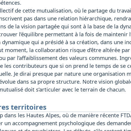
pétences.
lectif de cette mutualisation, où le partage du travail
inscrivent pas dans une relation hiérarchique, rendr
s de la vision partagée qui sont à la base de la dyn
 trouver l’équilibre permettant à la fois de maintenir 
a dynamique qui a présidé à sa création, dans une i
ut moment, la collaboration risque d’être altérée pa
ou par l’affaiblissement des valeurs communes. Ingré
 les contributeurs que si on prend le temps de se c
lle. Je dirai presque par nature une organisation mu
évolue dans sa propre structure. Notre vision globa
utualisé doit s’articuler avec le terrain de chacun.
es territoires
Gap dans les Hautes Alpes, où de manière récente FT
er un accompagnement psychologique des demandeurs 
ogues et de psychiatres. Les débuts, s’ils restent ti