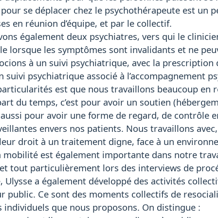
 pour se déplacer chez le psychothérapeute est un p
es en réunion d’équipe, et par le collectif.
vons également deux psychiatres, vers qui le clinicie
le lorsque les symptômes sont invalidants et ne pe
ssocions à un suivi psychiatrique, avec la prescriptio
n suivi psychiatrique associé à l’accompagnement ps
articularités est que nous travaillons beaucoup en ré
part du temps, c’est pour avoir un soutien (hébergeme
t aussi pour avoir une forme de regard, de contrôle e
eillantes envers nos patients. Nous travaillons avec,
eur droit à un traitement digne, face à un environn
a mobilité est également importante dans notre tra
 et tout particulièrement lors des interviews de pro
, Ulysse a également développé des activités collectiv
ur public. Ce sont des moments collectifs de resocia
ndividuels que nous proposons. On distingue :