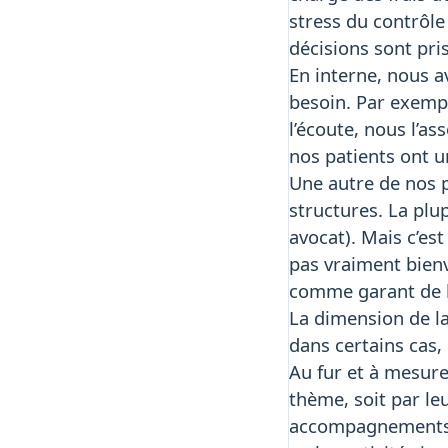
stress du contrôle
décisions sont pris
En interne, nous a
besoin. Par exemp
l’écoute, nous l’a
nos patients ont u
Une autre de nos p
structures. La plu
avocat). Mais c’es
pas vraiment bienv
comme garant de l
La dimension de l
dans certains cas,
Au fur et à mesure
thème, soit par le
accompagnements i