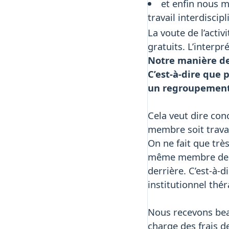
et enfin nous 
travail interdiscipl
La voute de l’acti
gratuits. L’interpr
Notre manière de 
C’est-à-dire que 
un regroupement 
Cela veut dire con
membre soit travai
On ne fait que très
même membre de l’é
derrière. C’est-à-d
institutionnel thé
Nous recevons bea
charge des frais 