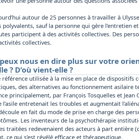
evoir une personne autour des questions associées à
d’hui autour de 25 personnes à travailler à Ulysse. C
olyvalents, sauf la personne qui gère l’entretien e
tes participent à des activités collectives. Des perso
tivités collectives.
 peux nous en dire plus sur votre ori
le ? D’où vient-elle ?
e référence utilisée à la mise en place de dispositifs 
ques, des alternatives au fonctionnement asilaire tel
nce principalement, par François Tosquelles et Jean 
 l’asile entretenait les troubles et augmentait l’alié
 découle en fait du mode de prise en charge des pers
tômes. Les inventeurs de la psychothérapie institution
es traitées redevenaient des acteurs à part entière
, ce qui s’est révélé efficace et thérapeutique.