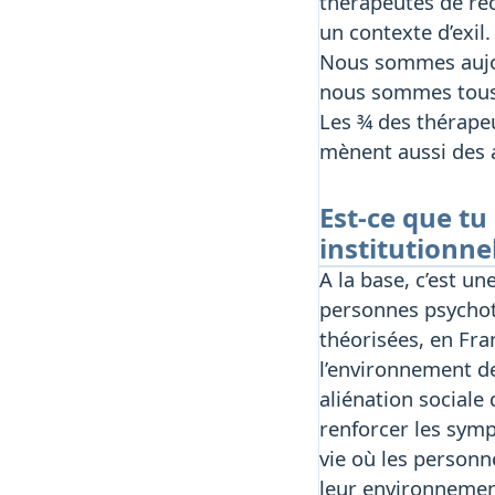
thérapeutes de rec
un contexte d’exil.
Nous sommes aujour
nous sommes tous p
Les ¾ des thérapeu
mènent aussi des ac
Est-ce que tu
institutionnel
A la base, c’est un
personnes psychoti
théorisées, en Fra
l’environnement de
aliénation sociale
renforcer les symp
vie où les personn
leur environnement