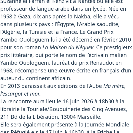
Suzanne el Farrah el Kenz vit à Nantes où elle est
professeur de langue arabe dans un lycée. Née en
1958 à Gaza, dix ans après la Nakba, elle a vécu
dans plusieurs pays : l’Égypte, l’Arabie saoudite,
l’Algérie, la Tunisie et la France. Le Grand Prix
Yambo-Ouologuem lui a été décerné en février 2010
pour son roman
La Maison du Néguev
. Ce prestigieux
prix littéraire, qui porte le nom de l’écrivain malien
Yambo Ouologuem, lauréat du prix Renaudot en
1968, récompense une œuvre écrite en français d’un
auteur du continent africain.
En 2013 paraissait aux éditions de l’Aube
Ma mère,
l’escargot et moi
.
La rencontre aura lieu le 16 juin 2026 à 18h30 à la
librairie la Touriale/Bouquinerie des Cinq Avenues,
211 Bd de la Libération, 13004 Marseille.
Elle sera également présente à la Journée Mondiale
des Réfugié.e.s le 17 juin à 16h30, à la Friche La