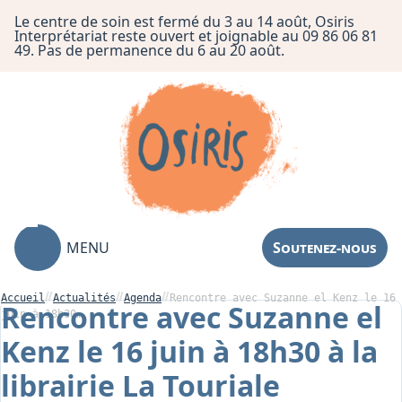
Le centre de soin est fermé du 3 au 14 août, Osiris
Interprétariat reste ouvert et joignable au 09 86 06 81
49. Pas de permanence du 6 au 20 août.
MENU
Soutenez-nous
Accueil
Actualités
Agenda
Rencontre avec Suzanne el Kenz le 16
Rencontre avec Suzanne el
juin à 18h30…
Kenz le 16 juin à 18h30 à la
Association
librairie La Touriale
Centre de Soin